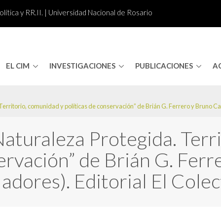
lítica y RR.II. | Universidad Nacional de Rosario
EL CIM
INVESTIGACIONES
PUBLICACIONES
A
Territorio, comunidad y políticas de conservación” de Brián G. Ferrero y Bruno Car
Naturaleza Protegida. Terr
servación” de Brián G. Fer
adores). Editorial El Colec