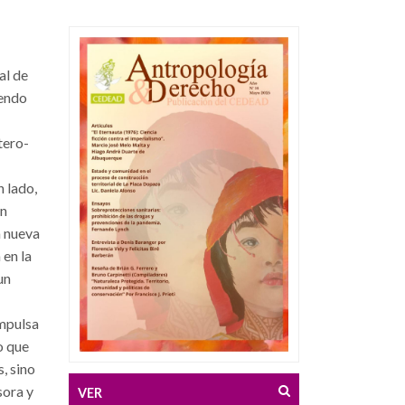
al de
iendo
tero-
n lado,
un
a nueva
 en la
un
impulsa
o que
, sino
sora y
VER