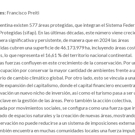
es:
Francisco Preiti
entina existen 577 áreas protegidas, que integran el Sistema Feder
Protegidas (sifap). En las últimas décadas, este número viene crec
era significativa y persistente, de manera que en 2024 las áreas
idas cubren una superficie de 46.173.979 ha, incluyendo áreas cos
, lo que representa el 16,61 % del territorio nacional continental.
as fuerzas confluyen en este crecimiento de la conservación. Por u
ocupación por conservar la mayor cantidad de ambientes frente a 
rio de cambio climático global. Por otro lado, esto se vincula a un
de expansión del capitalismo, donde el capital financiero encuentra
vación un nuevo nicho de inversión, así como el turismo pasa a ser 
clave en la gestión de las áreas. Pero también la acción colectiva,
ada por movimientos sociales, se configura como una fuerza que 
dado de espacios naturales y la creación de nuevas áreas, mostrand
servación no puede reducirse a un sistema de imposiciones externas
mbién encuentra en muchas comunidades locales una fuerza impul