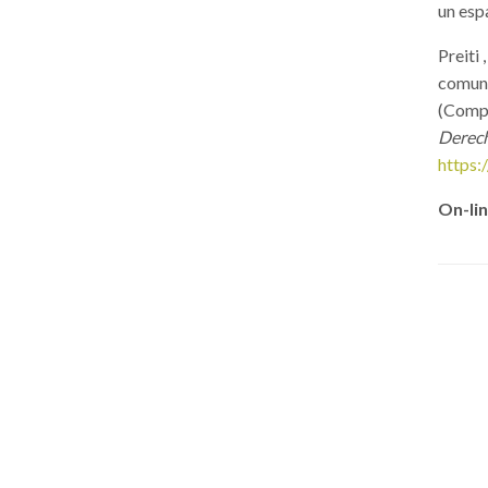
un esp
Preiti 
comuni
(Compi
Derec
https:
On-lin