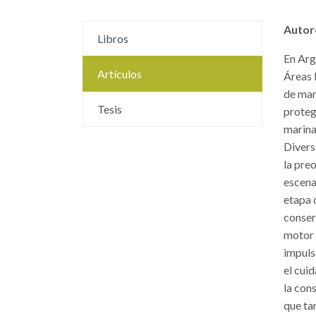
Autor
Libros
En Arg
Artículos
Áreas 
de man
Tesis
proteg
marinas
Divers
la pre
escena
etapa 
conser
motor 
impuls
el cui
la con
que ta