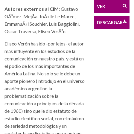
VER
Autores externos al CIM:
Gustavo
GÃ³mez-MejÃ­a, JoÃ«lle Le Marec,
DESCARGAR
EmmanuÃ«l Souchier, Luis Baggiolini,
Oscar Traversa, Eliseo VerÃ³n
Eliseo Verón ha sido -por lejos- el autor
más influyente en los estudios de la
comunicación en nuestro país, y está en
el podio de los más importantes de
América Latina. No solo se le debe un
aporte pionero (introdujo en el universo
académico argentino la
problematización sobre la
comunicación a principios de la década
de 1960) sino que le dio estatuto de
estudio científico social, con el máximo
de seriedad metodológica y un
carácter transdisciplinar que mantuvo