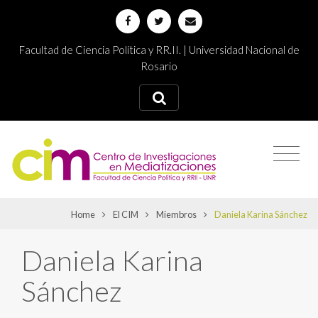
Facultad de Ciencia Política y RR.II. | Universidad Nacional de
Rosario
Home
El CIM
Miembros
Daniela Karina Sánchez
Daniela Karina
Sánchez